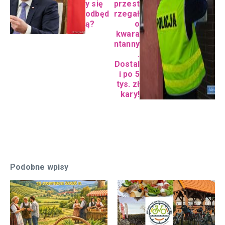
y się
przest
odbęd
rzegał
ą?
o
kwara
ntanny
.
Dostal
i po 5
tys. zł
kary!
Podobne wpisy