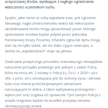
uczęszczanej drodze, wynikające z nagłego ograniczenia
widoczności uczestnikom ruchu.
Ryzyko, jakie niesie ze sobą wypalanie traw, jest ogromne.
Nieuwaga, nagła zmiana kierunku wiatru lub niekorzystne
ukształtowanie terenu mogą spowodować pożar, którego
opanowanie możliwe będzie jedynie przez jednostkę
Państwowej Straży Pożarnej. Ofiarami ognia lub dymu mogą
stać się nie tylko ludzie, ale też dziko żyjące zwierzęta, a
ziemia na „wypaleniskach” staje się jałowa.
Zwalczanie powyższego procederu stanowiącego niewątpliwie
naruszenie porządku prawnego jest jednym z zadań Policji,
która na mocy art. 2 ustawy o Policji (t.j. Dz.U. z 2020 r. poz.
360, z pózn. zm.) obowiązana jest do ochrony życia i zdrowia
ludzi oraz mienia przed bezprawnymi zamachami
naruszającymi te dobra, a także wykrywania przestępstw i
wykroczeń oraz ścigania ich sprawców. Tym samym Policja z
urzędu reagować będzie na wszelkie przejawy łamania
obowiązującego prawa.