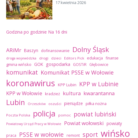
17 kwietnia 2026
Godzina po godzinie
Na 16 dni
Dolny Śląsk
ARiMr
Baszyn
dofinansowanie
edukacja
finanse
drogi
dzieci
Editors Pick
droga wojewódzka
GOK
gospodarka
gmina wińsko
GOSTiR
Głębowice
komunikat
Komunikat PSSE w Wołowie
koronawirus
KPP w Lubinie
KPP Lubin
kultura
kwarantanna
KPP w Wołowie
kradzież
Lubin
pieniądze
piłka nożna
oszuści
Orzeszków
policja
powiat lubiński
Poczta Polska
pomoc
Powiat wołowski
powiaty
Powiatowy Urząd Pracy w Wołowie
wińsko
sport
PSSE w wołowie
praca
remont