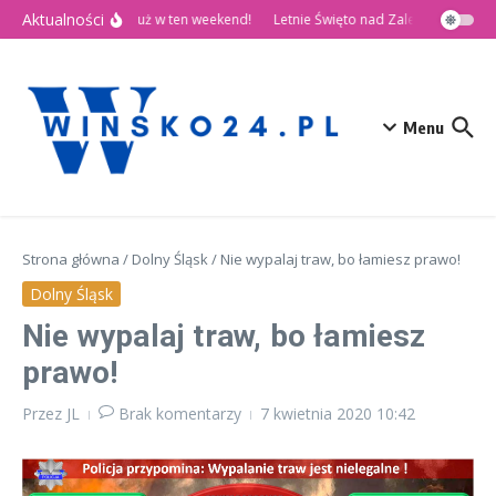
Przejdź do treści
Aktualności
🎉 Dni Wińska 2026 już w ten weekend!
Letnie Święto nad Zalewem Słup
Menu
Strona główna
/
Dolny Śląsk
/
Nie wypalaj traw, bo łamiesz prawo!
Dolny Śląsk
Nie wypalaj traw, bo łamiesz
prawo!
Przez
JL
Brak komentarzy
7 kwietnia 2020
10:42