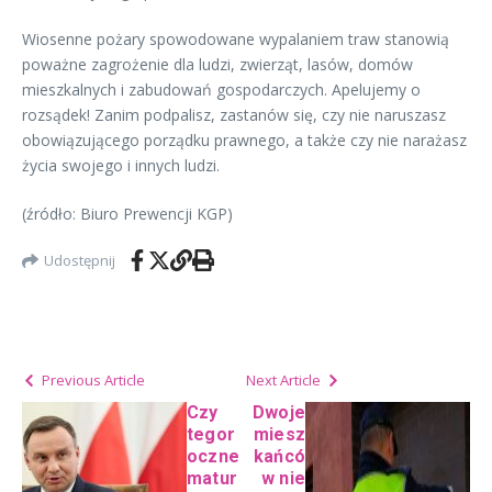
Wiosenne pożary spowodowane wypalaniem traw stanowią
poważne zagrożenie dla ludzi, zwierząt, lasów, domów
mieszkalnych i zabudowań gospodarczych. Apelujemy o
rozsądek! Zanim podpalisz, zastanów się, czy nie naruszasz
obowiązującego porządku prawnego, a także czy nie narażasz
życia swojego i innych ludzi.
(źródło: Biuro Prewencji KGP)
Udostępnij
Previous Article
Next Article
Czy
Dwoje
tegor
miesz
oczne
kańcó
matur
w nie