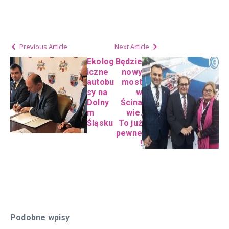
Previous Article
Next Article
Ekolog
Będzie
iczne
nowy
autobu
most
sy na
w
Dolny
Ścina
m
wie.
Śląsku
To już
pewne
!
Podobne wpisy