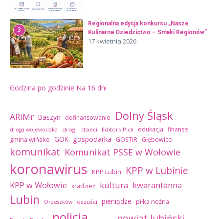
Regionalna edycja konkursu „Nasze
3
Kulinarne Dziedzictwo – Smaki Regionów”
17 kwietnia 2026
Godzina po godzinie
Na 16 dni
Dolny Śląsk
ARiMr
Baszyn
dofinansowanie
edukacja
finanse
drogi
dzieci
Editors Pick
droga wojewódzka
GOK
gospodarka
gmina wińsko
GOSTiR
Głębowice
komunikat
Komunikat PSSE w Wołowie
koronawirus
KPP w Lubinie
KPP Lubin
kultura
kwarantanna
KPP w Wołowie
kradzież
Lubin
pieniądze
piłka nożna
oszuści
Orzeszków
policja
powiat lubiński