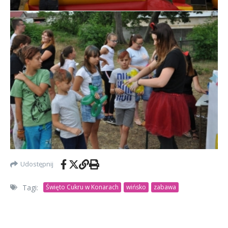
Udostępnij
Tagi:
Święto Cukru w Konarach
wińsko
zabawa