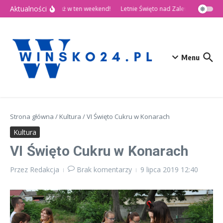
Przejdź do treści
Aktualności
🎉 Dni Wińska 2026 już w ten weekend!
Letnie Święto nad Zalewem Słup
D
Menu
Strona główna
/
Kultura
/
VI Święto Cukru w Konarach
Kultura
VI Święto Cukru w Konarach
Przez
Redakcja
Brak komentarzy
9 lipca 2019
12:40