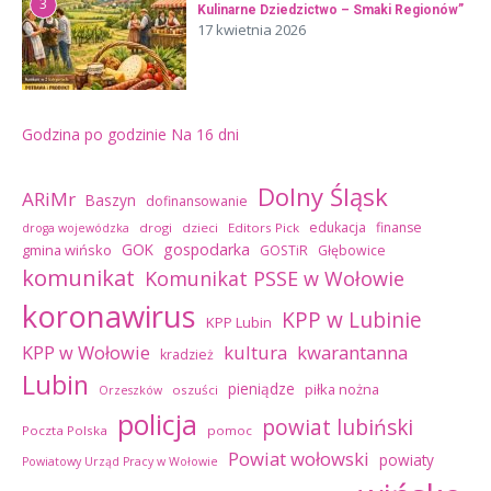
3
Kulinarne Dziedzictwo – Smaki Regionów”
17 kwietnia 2026
Godzina po godzinie
Na 16 dni
Dolny Śląsk
ARiMr
Baszyn
dofinansowanie
edukacja
finanse
drogi
dzieci
Editors Pick
droga wojewódzka
GOK
gospodarka
gmina wińsko
GOSTiR
Głębowice
komunikat
Komunikat PSSE w Wołowie
koronawirus
KPP w Lubinie
KPP Lubin
kultura
kwarantanna
KPP w Wołowie
kradzież
Lubin
pieniądze
piłka nożna
oszuści
Orzeszków
policja
powiat lubiński
Poczta Polska
pomoc
Powiat wołowski
powiaty
Powiatowy Urząd Pracy w Wołowie