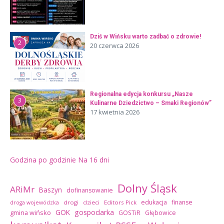
Dziś w Wińsku warto zadbać o zdrowie!
2
20 czerwca 2026
Regionalna edycja konkursu „Nasze
3
Kulinarne Dziedzictwo – Smaki Regionów”
17 kwietnia 2026
Godzina po godzinie
Na 16 dni
Dolny Śląsk
ARiMr
Baszyn
dofinansowanie
edukacja
finanse
drogi
dzieci
Editors Pick
droga wojewódzka
GOK
gospodarka
gmina wińsko
GOSTiR
Głębowice