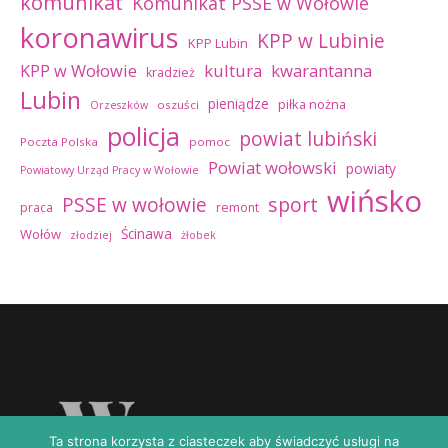
komunikat
Komunikat PSSE w Wołowie
koronawirus
KPP w Lubinie
KPP Lubin
kultura
kwarantanna
KPP w Wołowie
kradzież
Lubin
pieniądze
piłka nożna
oszuści
Orzeszków
policja
powiat lubiński
Poczta Polska
pomoc
Powiat wołowski
powiaty
Powiatowy Urząd Pracy w Wołowie
wińsko
sport
PSSE w wołowie
praca
remont
Ścinawa
Wołów
złodziej
żłobek
Ta strona korzysta z ciasteczek aby świadczyć usługi na