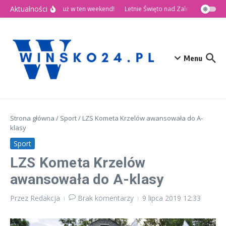
Przejdź do treści
Aktualności
🎉 Dni Wińska 2026 już w ten weekend!
Letnie Święto nad Zalewem Słup
Menu
Strona główna
/
Sport
/
LZS Kometa Krzelów awansowała do A-
klasy
Sport
LZS Kometa Krzelów
awansowała do A-klasy
Przez
Redakcja
Brak komentarzy
9 lipca 2019
12:33