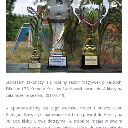
Sukcesem zakończył się kolejny sezon rozgrywek piłkarskich.
Piłkarze LZS Komety Krzelów świętowali awans do A klasy na
zakończenie sezonu 2018/2019.
– Spodziewaliśmy się tego awansu, trener i prezes klubu
Grzegorz Szewczyk zapowiadał rok temu powrót do A klasy na
70-lecie klubu. Słowa dotrzymał. A zrobił to mając w swoim
składzie sporo młodych zawodników, którzy dopiero nabierają