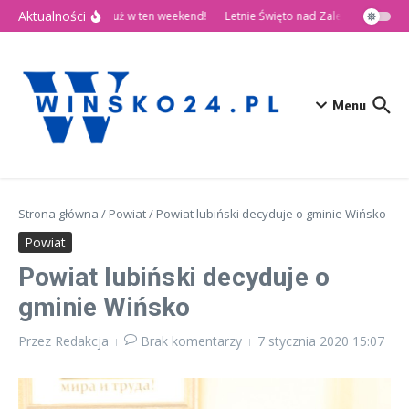
Przejdź do treści
Aktualności
🎉 Dni Wińska 2026 już w ten weekend!
Letnie Święto nad Zalewem Słup
Menu
Strona główna
/
Powiat
/
Powiat lubiński decyduje o gminie Wińsko
Powiat
Powiat lubiński decyduje o
gminie Wińsko
Przez
Redakcja
Brak komentarzy
7 stycznia 2020
15:07