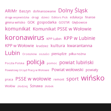
Dolny Śląsk
ARiMr
Baszyn
dofinansowanie
edukacja
finanse
drogi
dzieci
Editors Pick
droga wojewódzka
GOK
gospodarka
gmina wińsko
GOSTiR
Głębowice
komunikat
Komunikat PSSE w Wołowie
koronawirus
KPP w Lubinie
KPP Lubin
kultura
kwarantanna
KPP w Wołowie
kradzież
Lubin
pieniądze
piłka nożna
oszuści
Orzeszków
policja
powiat lubiński
Poczta Polska
pomoc
Powiat wołowski
powiaty
Powiatowy Urząd Pracy w Wołowie
wińsko
sport
PSSE w wołowie
praca
remont
Ścinawa
Wołów
złodziej
żłobek