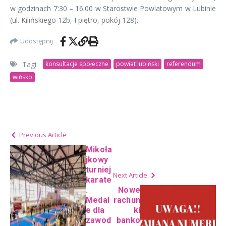
w godzinach 7:30 – 16:00 w Starostwie Powiatowym w Lubinie
(ul. Kilińskiego 12b, I piętro, pokój 128).
Udostępnij
Tagi:
konsultacje społeczne
powiat lubiński
referendum
wińsko
Previous Article
Mikoła
jkowy
turniej
Next Article
karate
.
Nowe
Medal
rachun
e dla
ki
zawod
banko