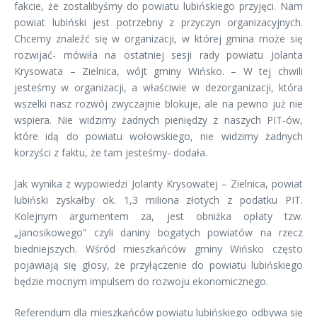
fakcie, że zostalibyśmy do powiatu lubińskiego przyjęci. Nam
powiat lubiński jest potrzebny z przyczyn organizacyjnych.
Chcemy znaleźć się w organizacji, w której gmina może się
rozwijać- mówiła na ostatniej sesji rady powiatu Jolanta
Krysowata – Zielnica, wójt gminy Wińsko. – W tej chwili
jesteśmy w organizacji, a właściwie w dezorganizacji, która
wszelki nasz rozwój zwyczajnie blokuje, ale na pewno już nie
wspiera. Nie widzimy żadnych pieniędzy z naszych PIT-ów,
które idą do powiatu wołowskiego, nie widzimy żadnych
korzyści z faktu, że tam jesteśmy- dodała.
Jak wynika z wypowiedzi Jolanty Krysowatej – Zielnica, powiat
lubiński zyskałby ok. 1,3 miliona złotych z podatku PIT.
Kolejnym argumentem za, jest obniżka opłaty tzw.
„janosikowego” czyli daniny bogatych powiatów na rzecz
biedniejszych. Wśród mieszkańców gminy Wińsko często
pojawiają się głosy, że przyłączenie do powiatu lubińskiego
będzie mocnym impulsem do rozwoju ekonomicznego.
Referendum dla mieszkańców powiatu lubińskiego odbywa się