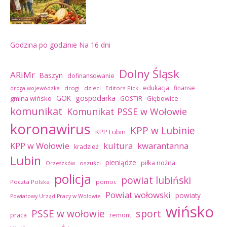
Godzina po godzinie
Na 16 dni
Dolny Śląsk
ARiMr
Baszyn
dofinansowanie
edukacja
finanse
drogi
dzieci
Editors Pick
droga wojewódzka
GOK
gospodarka
gmina wińsko
GOSTiR
Głębowice
komunikat
Komunikat PSSE w Wołowie
koronawirus
KPP w Lubinie
KPP Lubin
kultura
kwarantanna
KPP w Wołowie
kradzież
Lubin
pieniądze
piłka nożna
oszuści
Orzeszków
policja
powiat lubiński
Poczta Polska
pomoc
Powiat wołowski
powiaty
Powiatowy Urząd Pracy w Wołowie
wińsko
sport
PSSE w wołowie
praca
remont