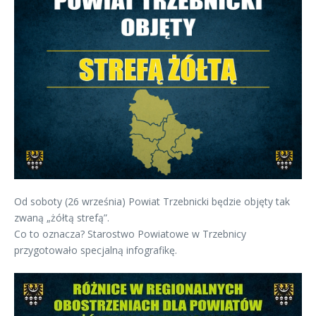
Od soboty (26 września) Powiat Trzebnicki będzie objęty tak
zwaną „żółtą strefą”.
Co to oznacza? Starostwo Powiatowe w Trzebnicy
przygotowało specjalną infografikę.