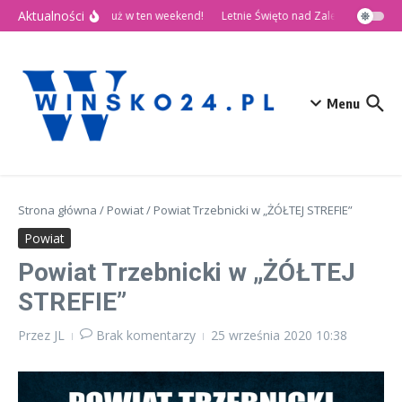
Przejdź do treści
Aktualności
🎉 Dni Wińska 2026 już w ten weekend!
Letnie Święto nad Zalewem Słup
Menu
Strona główna
/
Powiat
/
Powiat Trzebnicki w „ŻÓŁTEJ STREFIE”
Powiat
Powiat Trzebnicki w „ŻÓŁTEJ
STREFIE”
Przez
JL
Brak komentarzy
25 września 2020
10:38