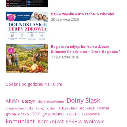
Dziś w Wińsku warto zadbać o zdrowie!
2
20 czerwca 2026
Regionalna edycja konkursu „Nasze
3
Kulinarne Dziedzictwo – Smaki Regionów”
17 kwietnia 2026
Godzina po godzinie
Na 16 dni
Dolny Śląsk
ARiMr
Baszyn
dofinansowanie
edukacja
finanse
drogi
dzieci
Editors Pick
droga wojewódzka
GOK
gospodarka
gmina wińsko
GOSTiR
Głębowice
komunikat
Komunikat PSSE w Wołowie