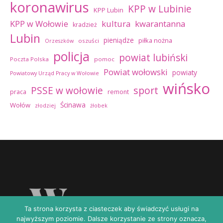
koronawirus
KPP w Lubinie
KPP Lubin
kultura
kwarantanna
KPP w Wołowie
kradzież
Lubin
pieniądze
piłka nożna
oszuści
Orzeszków
policja
powiat lubiński
Poczta Polska
pomoc
Powiat wołowski
powiaty
Powiatowy Urząd Pracy w Wołowie
wińsko
sport
PSSE w wołowie
praca
remont
Ścinawa
Wołów
złodziej
żłobek
Ta strona korzysta z ciasteczek aby świadczyć usługi na
najwyższym poziomie. Dalsze korzystanie ze strony oznacza,