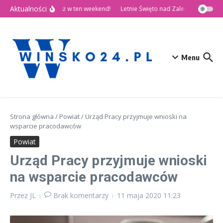
Przejdź do treści
Aktualności
🎉 Dni Wińska 2026 już w ten weekend!
Letnie Święto nad Zalewem Słup
D
Menu
Strona główna
/
Powiat
/
Urząd Pracy przyjmuje wnioski na
wsparcie pracodawców
Powiat
Urząd Pracy przyjmuje wnioski
na wsparcie pracodawców
Przez
JL
Brak komentarzy
11 maja 2020
11:23