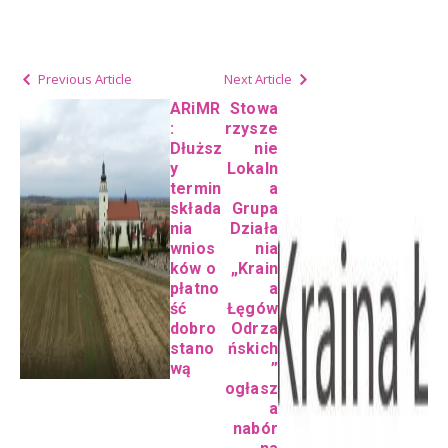
Previous Article
Next Article
ARiMR
Stowa
:
rzysze
Dłuższ
nie
y
Lokaln
termin
a
składa
Grupa
nia
Działa
wnios
nia
ków o
„Krain
płatno
a
ść
Łęgów
dobro
Odrza
stano
ńskich
wą
”
ogłasz
a
nabór