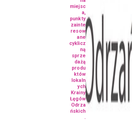
na
miejsc
a,
punkty
zainte
resow
ane
cyklicz
ną
sprze
dażą
produ
któw
lokaln
ych
Krainy
Łęgów
Odrza
ńskich
.