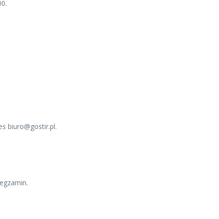
00.
s biuro@gostir.pl.
 egzamin.