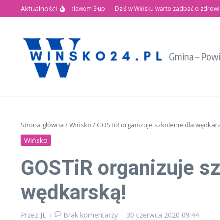
Przejdź do treści
Aktualności
Letnie Święto nad Zalewem Słup
Dziś w Wińsku warto zadbać o zdrowie!
Gmina – Pow
Strona główna
/
Wińsko
/
GOSTiR organizuje szkolenie dla wędkar
Wińsko
GOSTiR organizuje sz
wędkarską!
Przez
JL
Brak komentarzy
30 czerwca 2020
09:44