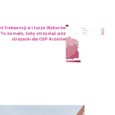
t frekwencji w I turze Wyborów
 To za mało, żeby otrzymać wóz
strażacki dla OSP Krzelów