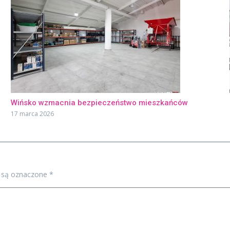
Wińsko wzmacnia bezpieczeństwo mieszkańców
17 marca 2026
 są oznaczone
*