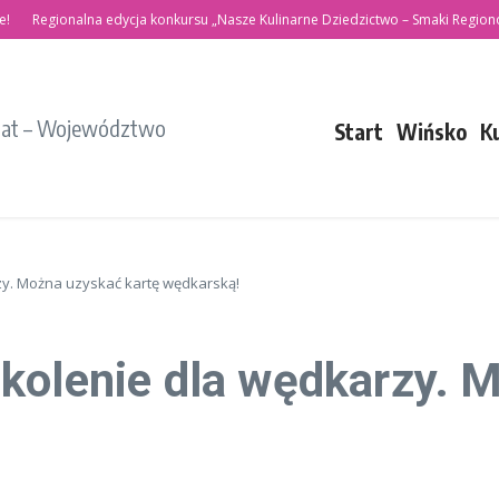
Regionalna edycja konkursu „Nasze Kulinarne Dziedzictwo – Smaki Regionów”
iat – Województwo
Start
Wińsko
K
zy. Można uzyskać kartę wędkarską!
kolenie dla wędkarzy. 