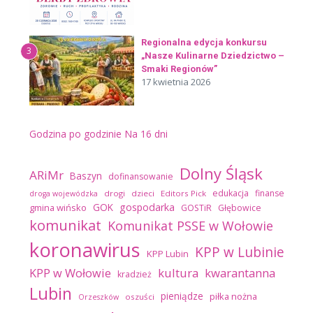
Regionalna edycja konkursu
3
„Nasze Kulinarne Dziedzictwo –
Smaki Regionów”
17 kwietnia 2026
Godzina po godzinie
Na 16 dni
Dolny Śląsk
ARiMr
Baszyn
dofinansowanie
edukacja
finanse
drogi
dzieci
Editors Pick
droga wojewódzka
GOK
gospodarka
gmina wińsko
GOSTiR
Głębowice
komunikat
Komunikat PSSE w Wołowie
koronawirus
KPP w Lubinie
KPP Lubin
kultura
kwarantanna
KPP w Wołowie
kradzież
Lubin
pieniądze
piłka nożna
oszuści
Orzeszków