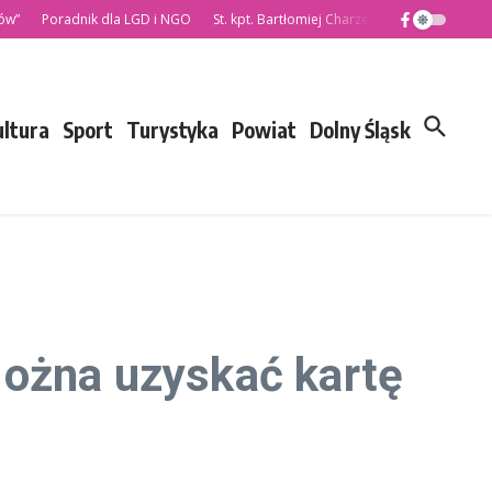
Poradnik dla LGD i NGO
St. kpt. Bartłomiej Charzewski nowym Komendan
ultura
Sport
Turystyka
Powiat
Dolny Śląsk
Można uzyskać kartę