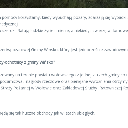
h pomocy korzystamy, kiedy wybuchają pożary, zdarzają się wypadki
medycznej.
o szeroki. Ratują ludzkie życie i mienie, a niekiedy i zwierzęta domow
ciwpożarowej Gminy Wińsko, który jest jednocześnie zawodowym 
acy-ochotnicy z gminy Wińsko?
anizowany na terenie powiatu wołowskiego z jednej z trzech gminy co
 pożarnictwa, nagrody rzeczowe oraz pieniężne wyróżnienia otrzymy
traży Pożarnej w Wołowie oraz Zakładowej Służby Ratowniczej Ro
dą się tak huczne obchody jak w latach ubiegłych.