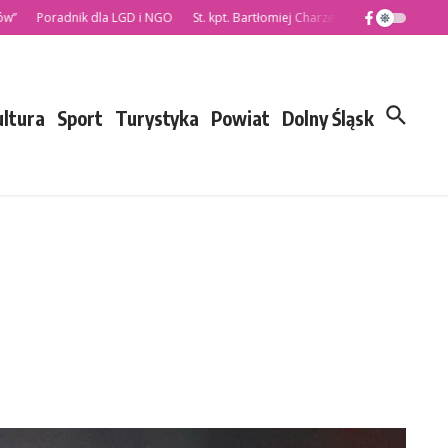
Poradnik dla LGD i NGO
St. kpt. Bartłomiej Charzewski nowym Komendante
ultura
Sport
Turystyka
Powiat
Dolny Śląsk