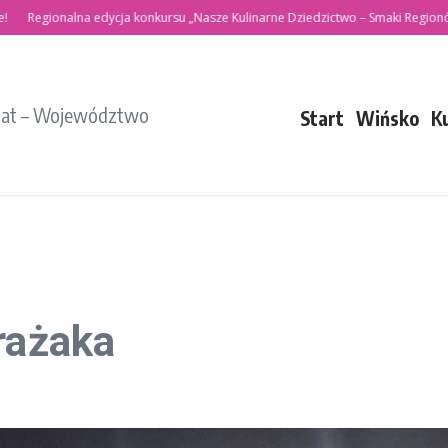
gionalna edycja konkursu „Nasze Kulinarne Dziedzictwo – Smaki Regionów”
iat – Województwo
Start
Wińsko
K
rażaka