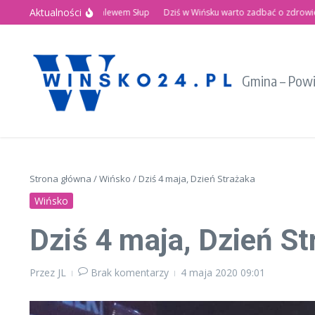
Przejdź do treści
Aktualności
etnie Święto nad Zalewem Słup
Dziś w Wińsku warto zadbać o zdrowie!
Re
Gmina – Pow
Strona główna
/
Wińsko
/
Dziś 4 maja, Dzień Strażaka
Wińsko
Dziś 4 maja, Dzień St
Przez
JL
Brak komentarzy
4 maja 2020
09:01