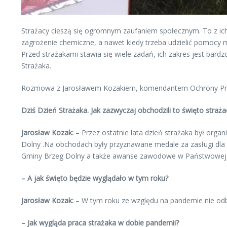
Strażacy cieszą się ogromnym zaufaniem społecznym. To z ic
zagrożenie chemiczne, a nawet kiedy trzeba udzielić pomocy 
Przed strażakami stawia się wiele zadań, ich zakres jest bardz
Strażaka.
Rozmowa z Jarosławem Kozakiem, komendantem Ochrony Prze
Dziś Dzień Strażaka. Jak zazwyczaj obchodzili to święto straż
Jarosław Kozak:
– Przez ostatnie lata dzień strażaka był org
Dolny .Na obchodach były przyznawane medale za zasługi dla
Gminy Brzeg Dolny a także awanse zawodowe w Państwowej S
– A jak święto będzie wyglądało w tym roku?
Jarosław Kozak:
– W tym roku ze względu na pandemie nie odbę
– Jak wygląda praca strażaka w dobie pandemii?