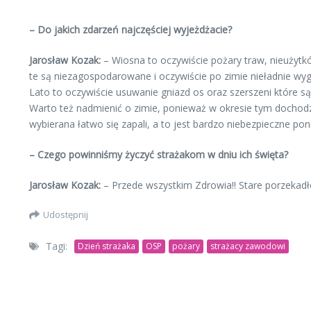
– Do jakich zdarzeń najczęściej wyjeżdżacie?
Jarosław Kozak:
– Wiosna to oczywiście pożary traw, nieużytków
te są niezagospodarowane i oczywiście po zimie nieładnie wyg
Lato to oczywiście usuwanie gniazd os oraz szerszeni które s
Warto też nadmienić o zimie, ponieważ w okresie tym dochod
wybierana łatwo się zapali, a to jest bardzo niebezpieczne
– Czego powinniśmy życzyć strażakom w dniu ich święta?
Jarosław Kozak:
– Przede wszystkim Zdrowia!! Stare porze
Udostępnij
Tagi:
Dzień strażaka
OSP
pożary
strażacy zawodowi