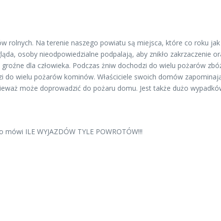
 rolnych. Na terenie naszego powiatu są miejsca, które co roku jak n
ląda, osoby nieodpowiedzialne podpalają, aby znikło zakrzaczenie or
ą groźne dla człowieka. Podczas żniw dochodzi do wielu pożarów zbó
zi do wielu pożarów kominów. Właściciele swoich domów zapominają
 ponieważ może doprowadzić do pożaru domu. Jest także dużo wypadk
kadło mówi ILE WYJAZDÓW TYLE POWROTÓW!!!