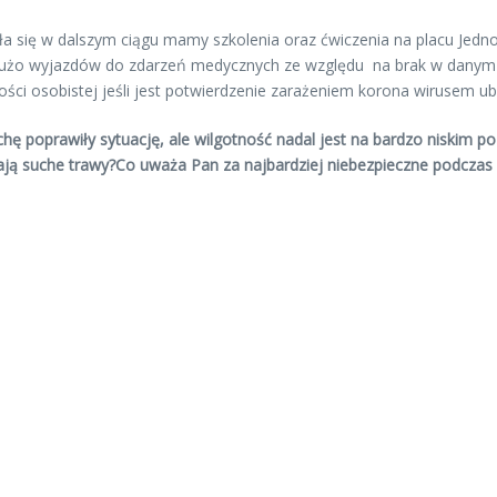
iła się w dalszym ciągu mamy szkolenia oraz ćwiczenia na placu Je
że dużo wyjazdów do zdarzeń medycznych ze względu na brak w dany
i osobistej jeśli jest potwierdzenie zarażeniem korona wirusem ubi
ochę poprawiły sytuację, ale wilgotność nadal jest na bardzo niskim p
alają suche trawy?Co uważa Pan za najbardziej niebezpieczne podczas