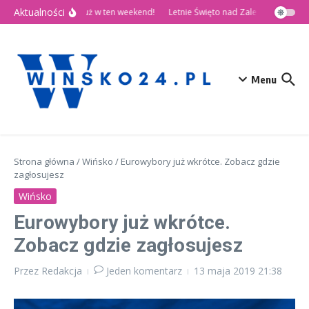
Przejdź do treści
Aktualności
🎉 Dni Wińska 2026 już w ten weekend!
Letnie Święto nad Zalewem Słup
Menu
Strona główna
/
Wińsko
/
Eurowybory już wkrótce. Zobacz gdzie
zagłosujesz
Wińsko
Eurowybory już wkrótce.
Zobacz gdzie zagłosujesz
Przez
Redakcja
Jeden komentarz
13 maja 2019
21:38