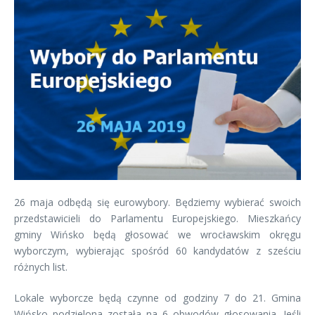
26 maja odbędą się eurowybory. Będziemy wybierać swoich
przedstawicieli do Parlamentu Europejskiego. Mieszkańcy
gminy Wińsko będą głosować we wrocławskim okręgu
wyborczym, wybierając spośród 60 kandydatów z sześciu
różnych list.
Lokale wyborcze będą czynne od godziny 7 do 21. Gmina
Wińsko podzielona została na 6 obwodów głosowania. Jeśli