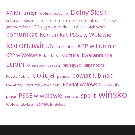
Dolny Śląsk
ARiMr
Baszyn
dofinansowanie
edukacja
finanse
drogi
dzieci
Editors Pick
droga wojewódzka
GOK
gospodarka
gmina wińsko
GOSTiR
Głębowice
komunikat
Komunikat PSSE w Wołowie
koronawirus
KPP w Lubinie
KPP Lubin
kultura
kwarantanna
KPP w Wołowie
kradzież
Lubin
pieniądze
piłka nożna
oszuści
Orzeszków
policja
powiat lubiński
Poczta Polska
pomoc
Powiat wołowski
powiaty
Powiatowy Urząd Pracy w Wołowie
wińsko
sport
PSSE w wołowie
praca
remont
Ścinawa
Wołów
złodziej
żłobek