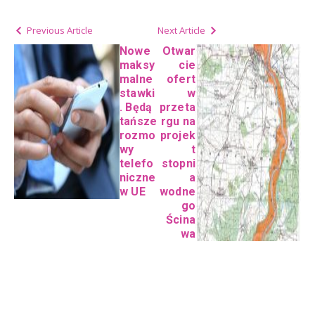
Previous Article
Next Article
Nowe
Otwar
maksy
cie
malne
ofert
stawki
w
. Będą
przeta
tańsze
rgu na
rozmo
projek
wy
t
telefo
stopni
niczne
a
w UE
wodne
go
Ścina
wa