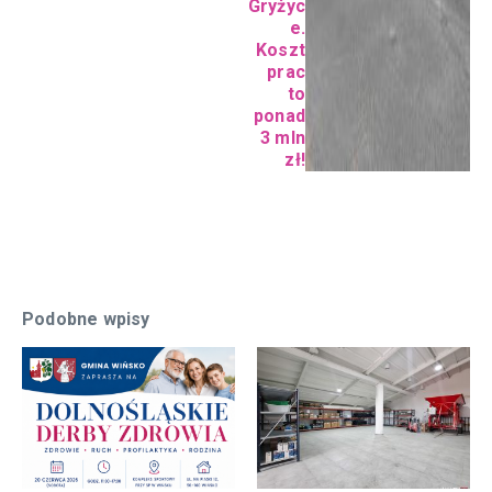
Gryżyc
e.
Koszt
prac
to
ponad
3 mln
zł!
Podobne wpisy