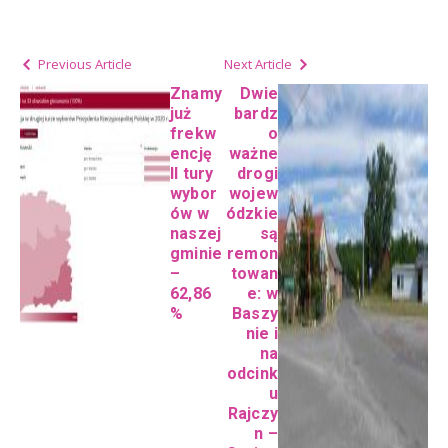
Previous Article
Next Article
Znamy
Dwie
już
bardz
frekw
o
encję
ważne
II tury
drogi
wybor
wojew
ów w
ódzkie
naszej
są
gminie
remon
–
towan
62,86
e: w
%
Baszy
nie i
na
odcink
u
Rajczy
n –