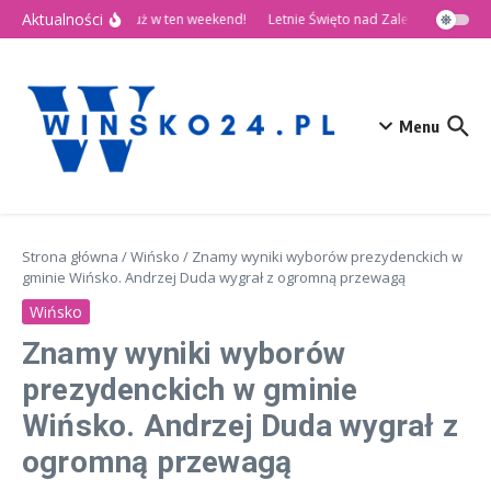
Przejdź do treści
Aktualności
🎉 Dni Wińska 2026 już w ten weekend!
Letnie Święto nad Zalewem Słup
Menu
Strona główna
/
Wińsko
/
Znamy wyniki wyborów prezydenckich w
gminie Wińsko. Andrzej Duda wygrał z ogromną przewagą
Wińsko
Znamy wyniki wyborów
prezydenckich w gminie
Wińsko. Andrzej Duda wygrał z
ogromną przewagą