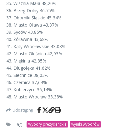
3️5.
Wisznia Mała 48,20%
3️6.
Brzeg Dolny 46,75%
3️7.
Oborniki Śląskie 45,34%
3️8.
Miasto Oława 43,87%
3️9.
Syców 43,85%
4️0.
Żórawina 43,68%
4️1.
Kąty Wrocławskie 43,08%
4️2.
Miasto Oleśnica 42,93%
4️3.
Miękinia 42,85%
4️4.
Długołęka 41,62%
4️5.
Siechnice 38,03%
4️6.
Czernica 37,64%
4️7.
Kobierzyce 36,14%
4️8.
Miasto Wrocław 33,38%
Udostępnij
Tagi:
Wybory prezydenckie
wyniki wyborów