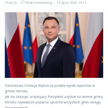
Przez
JL
Brak komentarzy
13 lipca 2020
14:11
Państwowa Komisja Wyborcza podała wyniki wyborów w
gminie Wińsko.
Jak się okazuje, urzędujący Prezydent uzyskał na terenie gminy
Wińsko największe poparcie spośród wszystkich gmin okręgu
wrocławskiego.