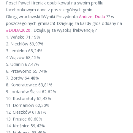
Poseł Paweł Hreniak opublikował na swoim profilu
facebookowym dane z poszczególnych gmin.
Okręg wrocławski
❗
Wyniki Prezydenta
Andrzej Duda
??
w
poszczególnych gminach
❗
Dziękuję za każdy głos oddany na
#
DUDA2020
. Dziękuję za wysoką frekwencję
?
1. Wińsko 71,19%
2. Niechlów 69,97%
3️.
Jemielno 68,24%
4️
Wiązów 68,15%
5️.
Udanin 67,47%
6️. P
rzeworno 65,74%
7️.
Borów 64,48%
8️.
Kondratowice 63,81%
9️. J
ordanów Śląski 62,62%
1️0.
Kostomłoty 62,43%
1️1. D
omaniów 62,30%
12. Cieszków 61,81%
13. Prusice 60,68%
1️4. K
rośnice 59,42%
15. Malczyce 58,49%