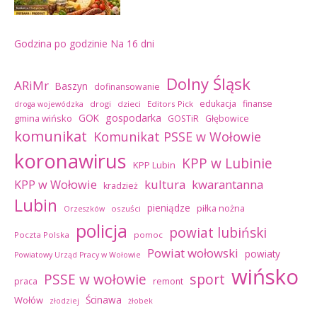
Godzina po godzinie
Na 16 dni
Dolny Śląsk
ARiMr
Baszyn
dofinansowanie
edukacja
finanse
drogi
dzieci
Editors Pick
droga wojewódzka
GOK
gospodarka
gmina wińsko
GOSTiR
Głębowice
komunikat
Komunikat PSSE w Wołowie
koronawirus
KPP w Lubinie
KPP Lubin
kultura
kwarantanna
KPP w Wołowie
kradzież
Lubin
pieniądze
piłka nożna
oszuści
Orzeszków
policja
powiat lubiński
Poczta Polska
pomoc
Powiat wołowski
powiaty
Powiatowy Urząd Pracy w Wołowie
wińsko
sport
PSSE w wołowie
praca
remont
Ścinawa
Wołów
złodziej
żłobek