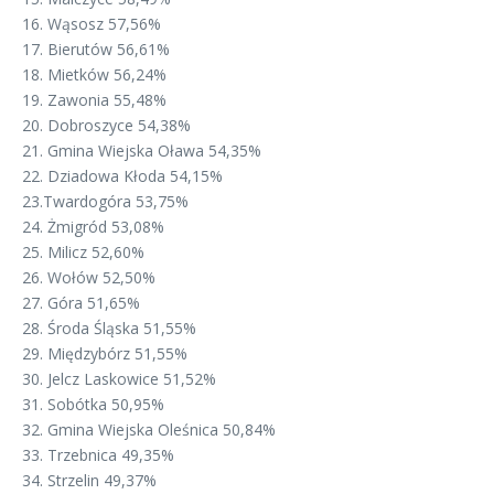
16. Wąsosz 57,56%
17. Bierutów 56,61%
18. Mietków 56,24%
19. Zawonia 55,48%
20. Dobroszyce 54,38%
21. Gmina Wiejska Oława 54,35%
22. Dziadowa Kłoda 54,15%
23.Twardogóra 53,75%
24. Żmigród 53,08%
25. Milicz 52,60%
26.
Wołów 52,50%
2️7.
Góra 51,65%
2️8.
Środa Śląska 51,55%
2️9.
Międzybórz 51,55%
3️0.
Jelcz Laskowice 51,52%
3️1.
Sobótka 50,95%
3️2.
Gmina Wiejska Oleśnica 50,84%
3️3.
Trzebnica 49,35%
3️4. S
trzelin 49,37%