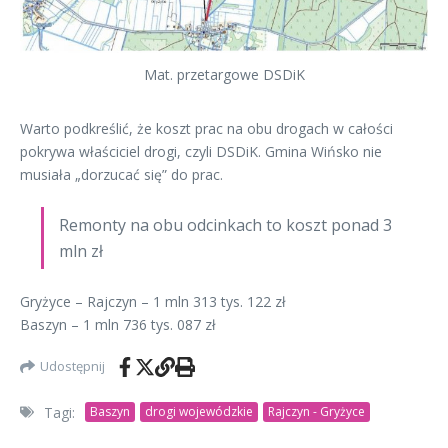
Mat. przetargowe DSDiK
Warto podkreślić, że koszt prac na obu drogach w całości
pokrywa właściciel drogi, czyli DSDiK. Gmina Wińsko nie
musiała „dorzucać się” do prac.
Remonty na obu odcinkach to koszt ponad 3
mln zł
Gryżyce – Rajczyn – 1 mln 313 tys. 122 zł
Baszyn – 1 mln 736 tys. 087 zł
Udostępnij
Tagi:
Baszyn
drogi wojewódzkie
Rajczyn - Gryżyce