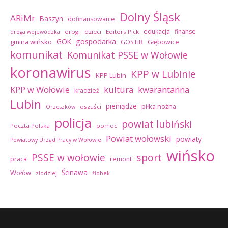
Dolny Śląsk
ARiMr
Baszyn
dofinansowanie
edukacja
finanse
drogi
dzieci
Editors Pick
droga wojewódzka
GOK
gospodarka
gmina wińsko
GOSTiR
Głębowice
komunikat
Komunikat PSSE w Wołowie
koronawirus
KPP w Lubinie
KPP Lubin
kultura
kwarantanna
KPP w Wołowie
kradzież
Lubin
pieniądze
piłka nożna
oszuści
Orzeszków
policja
powiat lubiński
Poczta Polska
pomoc
Powiat wołowski
powiaty
Powiatowy Urząd Pracy w Wołowie
wińsko
sport
PSSE w wołowie
praca
remont
Ścinawa
Wołów
złodziej
żłobek