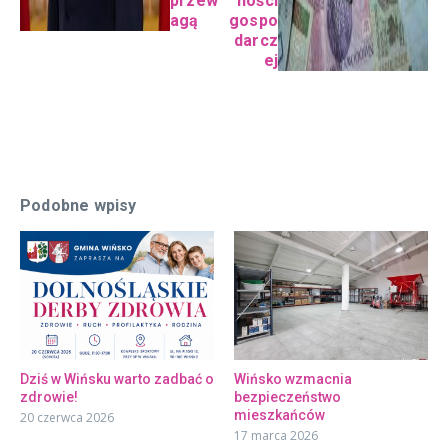
przew
ności
agą
gospo
darcz
ej
Podobne wpisy
Dziś w Wińsku warto zadbać o
Wińsko wzmacnia
zdrowie!
bezpieczeństwo
mieszkańców
20 czerwca 2026
17 marca 2026