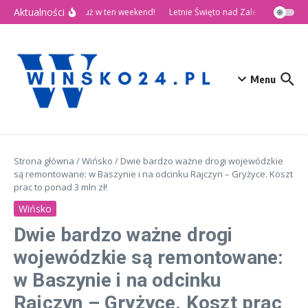
Przejdź do treści
Aktualności
🎉 Dni Wińska 2026 już w ten weekend!
Letnie Święto nad Zalewem Słup
Menu
Strona główna
/
Wińsko
/
Dwie bardzo ważne drogi wojewódzkie
są remontowane: w Baszynie i na odcinku Rajczyn – Gryżyce. Koszt
prac to ponad 3 mln zł!
Wińsko
Dwie bardzo ważne drogi
wojewódzkie są remontowane:
w Baszynie i na odcinku
Rajczyn – Gryżyce. Koszt prac