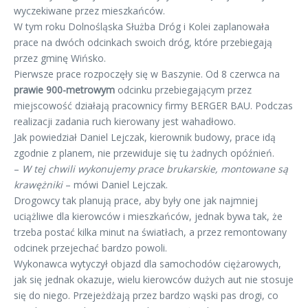
wyczekiwane przez mieszkańców.
W tym roku Dolnośląska Służba Dróg i Kolei zaplanowała
prace na dwóch odcinkach swoich dróg, które przebiegają
przez gminę Wińsko.
Pierwsze prace rozpoczęły się w Baszynie. Od 8 czerwca na
prawie 900-metrowym
odcinku przebiegającym przez
miejscowość działają pracownicy firmy BERGER BAU. Podczas
realizacji zadania ruch kierowany jest wahadłowo.
Jak powiedział Daniel Lejczak, kierownik budowy, prace idą
zgodnie z planem, nie przewiduje się tu żadnych opóźnień.
–
W tej chwili wykonujemy prace brukarskie, montowane są
krawężniki
– mówi Daniel Lejczak.
Drogowcy tak planują prace, aby były one jak najmniej
uciążliwe dla kierowców i mieszkańców, jednak bywa tak, że
trzeba postać kilka minut na światłach, a przez remontowany
odcinek przejechać bardzo powoli.
Wykonawca wytyczył objazd dla samochodów ciężarowych,
jak się jednak okazuje, wielu kierowców dużych aut nie stosuje
się do niego. Przejeżdżają przez bardzo wąski pas drogi, co