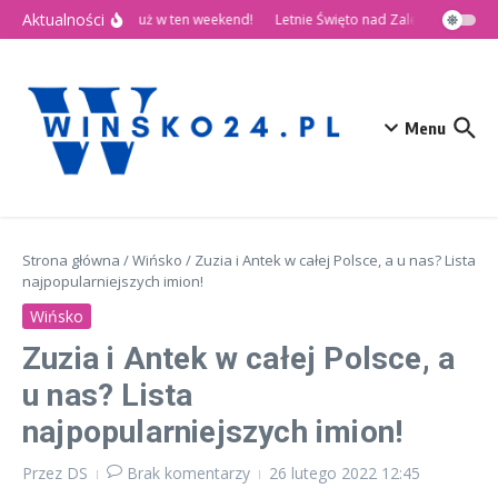
Przejdź do treści
Aktualności
🎉 Dni Wińska 2026 już w ten weekend!
Letnie Święto nad Zalewem Słup
Menu
Strona główna
/
Wińsko
/
Zuzia i Antek w całej Polsce, a u nas? Lista
najpopularniejszych imion!
Wińsko
Zuzia i Antek w całej Polsce, a
u nas? Lista
najpopularniejszych imion!
Przez
DS
Brak komentarzy
26 lutego 2022
12:45