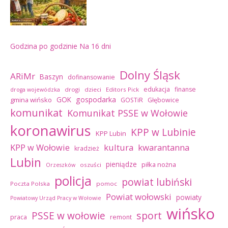
Godzina po godzinie
Na 16 dni
Dolny Śląsk
ARiMr
Baszyn
dofinansowanie
edukacja
finanse
drogi
dzieci
Editors Pick
droga wojewódzka
GOK
gospodarka
gmina wińsko
GOSTiR
Głębowice
komunikat
Komunikat PSSE w Wołowie
koronawirus
KPP w Lubinie
KPP Lubin
kultura
kwarantanna
KPP w Wołowie
kradzież
Lubin
pieniądze
piłka nożna
oszuści
Orzeszków
policja
powiat lubiński
Poczta Polska
pomoc
Powiat wołowski
powiaty
Powiatowy Urząd Pracy w Wołowie
wińsko
sport
PSSE w wołowie
praca
remont