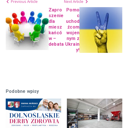
Previous Article
Next Article
Zapro
Pomo
szenie
c
dla
uchod
miesz
źcom
kańcó
wojen
w –
nym z
debata
Ukrain
y!
Podobne wpisy