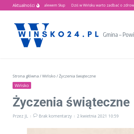
Przejdź do treści
Aktualności
Letnie Święto nad Zalewem Słup
Dziś w Wińsku warto zadbać o zdrowie!
Gmina – Pow
Strona główna
/
Wińsko
/
Życzenia świąteczne
Wińsko
Życzenia świąteczne
Przez
JL
Brak komentarzy
2 kwietnia 2021
10:59