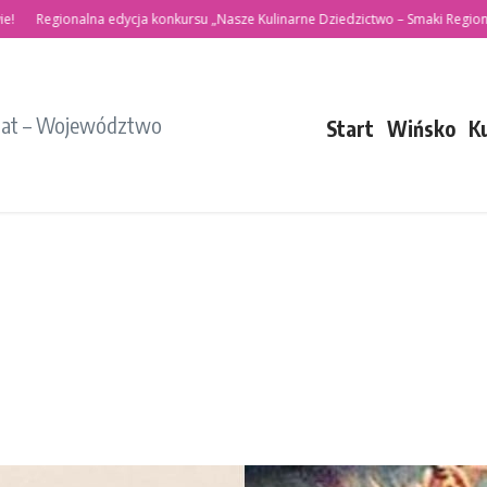
Regionalna edycja konkursu „Nasze Kulinarne Dziedzictwo – Smaki Regionów”
iat – Województwo
Start
Wińsko
K