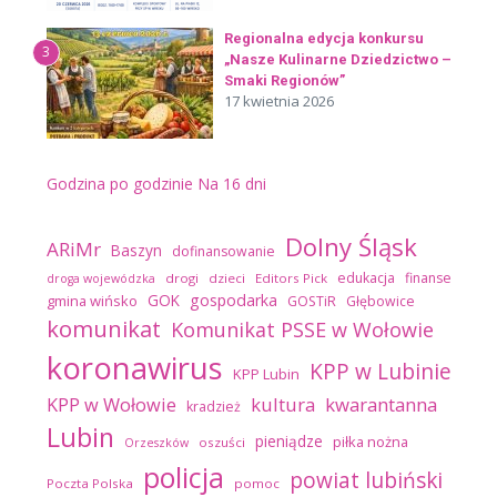
Regionalna edycja konkursu
3
„Nasze Kulinarne Dziedzictwo –
Smaki Regionów”
17 kwietnia 2026
Godzina po godzinie
Na 16 dni
Dolny Śląsk
ARiMr
Baszyn
dofinansowanie
edukacja
finanse
drogi
dzieci
Editors Pick
droga wojewódzka
GOK
gospodarka
gmina wińsko
GOSTiR
Głębowice
komunikat
Komunikat PSSE w Wołowie
koronawirus
KPP w Lubinie
KPP Lubin
kultura
kwarantanna
KPP w Wołowie
kradzież
Lubin
pieniądze
piłka nożna
oszuści
Orzeszków
policja
powiat lubiński
Poczta Polska
pomoc