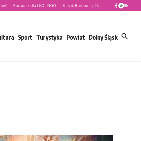
Poradnik dla LGD i NGO
St. kpt. Bartłomiej Charzewski nowym Komenda
ultura
Sport
Turystyka
Powiat
Dolny Śląsk