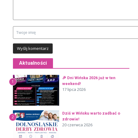
Aktualności
🎉 Dni Wińska 2026 już w ten
1
weekend!
17 lipca 2026
Dziś w Wińsku warto zadbać o
2
zdrowie!
20 czerwca 2026