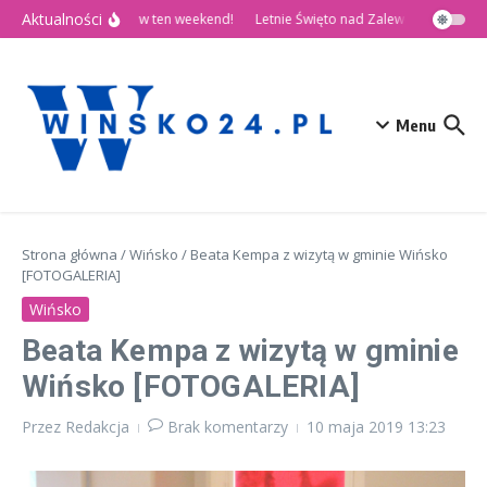
Przejdź do treści
Aktualności
Dni Wińska 2026 już w ten weekend!
Letnie Święto nad Zalewem Słup
Dziś
Menu
Strona główna
/
Wińsko
/
Beata Kempa z wizytą w gminie Wińsko
[FOTOGALERIA]
Wińsko
Beata Kempa z wizytą w gminie
Wińsko [FOTOGALERIA]
Przez
Redakcja
Brak komentarzy
10 maja 2019
13:23