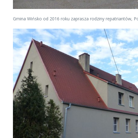
Gmina Wińsko od 2016 roku zaprasza rodziny repatriantów, Po