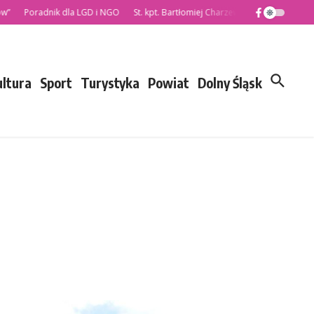
radnik dla LGD i NGO
St. kpt. Bartłomiej Charzewski nowym Komendantem 
ultura
Sport
Turystyka
Powiat
Dolny Śląsk