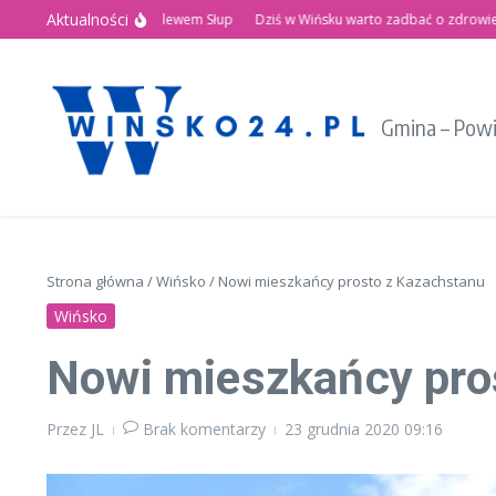
Przejdź do treści
Aktualności
nie Święto nad Zalewem Słup
Dziś w Wińsku warto zadbać o zdrowie!
Regi
Gmina – Pow
Strona główna
/
Wińsko
/
Nowi mieszkańcy prosto z Kazachstanu
Wińsko
Nowi mieszkańcy pro
Przez
JL
Brak komentarzy
23 grudnia 2020
09:16