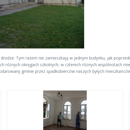
 w drodze. Tym razem nie zamieszkają w jednym budynku, jak poprzed
ech różnych okręgach szkolnych, w czterech różnych wspólnotach mi
n podarowany gminie przez spadkobierców naszych byłych mieszkańców