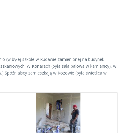
nio (w byłej szkole w Rudawie zamienionej na budynek
eszkaniowych. W Konarach (była sala balowa w kamienicy), w
.) Spóźnialscy zamieszkają w Kozowie (była świetlica w