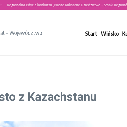
onalna edycja konkursu „Nasze Kulinarne Dziedzictwo – Smaki Regionów”
Po
iat – Województwo
Start
Wińsko
K
sto z Kazachstanu