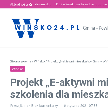
Przejdź do treści
Aktualności
tnie Święto nad Zalewem Słup
Dziś w Wińsku warto zadbać o zdrowie!
Reg
Gmina – Pow
Strona główna
/
Wińsko
/
Projekt „E-aktywni mieszkańcy Gminy Wiń
Wińsko
Projekt „E-aktywni m
szkolenia dla mieszk
Przez
JL
Brak komentarzy
16 stycznia 2021
07:38