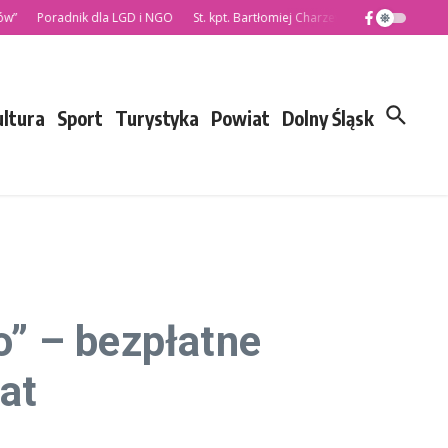
oradnik dla LGD i NGO
St. kpt. Bartłomiej Charzewski nowym Komendantem
ultura
Sport
Turystyka
Powiat
Dolny Śląsk
” – bezpłatne
at