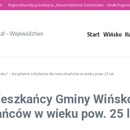
ionalna edycja konkursu „Nasze Kulinarne Dziedzictwo – Smaki Regionów”
P
iat – Województwo
Start
Wińsko
K
sko” – bezpłatne szkolenia dla mieszkańców w wieku pow. 25 lat
ieszkańcy Gminy Wińsko
ańców w wieku pow. 25 l