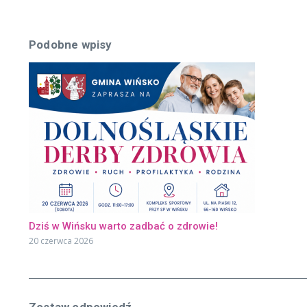
Podobne wpisy
Dziś w Wińsku warto zadbać o zdrowie!
20 czerwca 2026
Zostaw odpowiedź