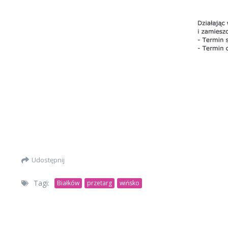
Udostępnij
Tagi:
Białków
przetarg
wińsko