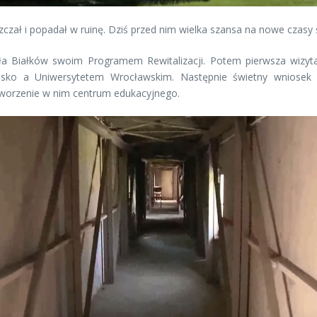
szczał i popadał w ruinę. Dziś przed nim wielka szansa na nowe czasy 
a Białków swoim Programem Rewitalizacji. Potem pierwsza wizyta 
ńsko a Uniwersytetem Wrocławskim. Następnie świetny wniosek 
tworzenie w nim centrum edukacyjnego.