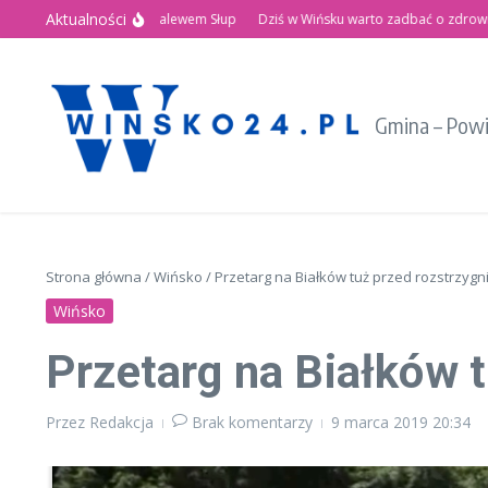
Przejdź do treści
Aktualności
Letnie Święto nad Zalewem Słup
Dziś w Wińsku warto zadbać o zdrowie!
R
Gmina – Pow
Strona główna
/
Wińsko
/
Przetarg na Białków tuż przed rozstrzygn
Wińsko
Przetarg na Białków 
Przez
Redakcja
Brak komentarzy
9 marca 2019
20:34