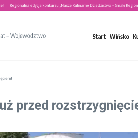
egionalna edycja konkursu „Nasze Kulinarne Dziedzictwo – Smaki Regionów”
iat – Województwo
Start
Wińsko
K
ięciem!
tuż przed rozstrzygnięci