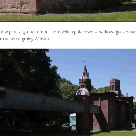
tował w przetargu na remont kompleksu pałacowo – parkowego z obs
um w sercu gminy Wińsko.